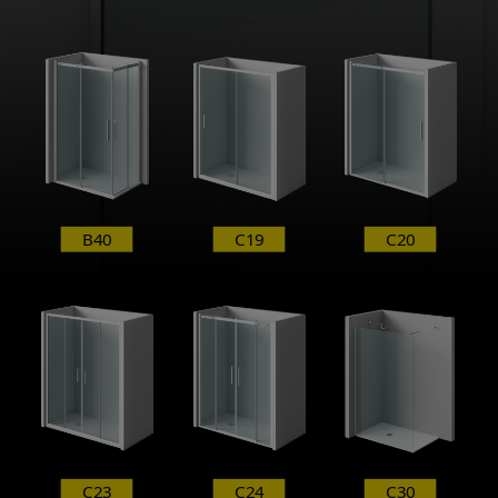
B40
C19
C20
C23
C24
C30