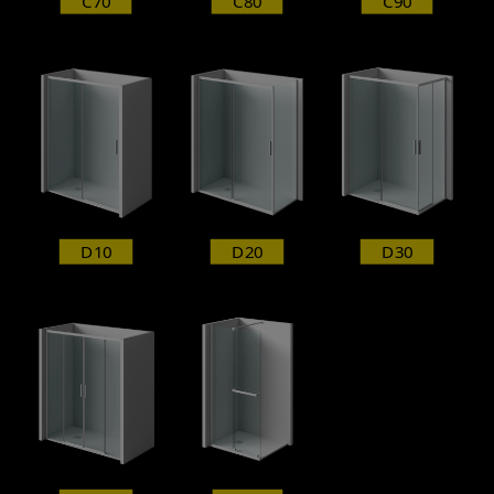
C70
C80
C90
D10
D20
D30