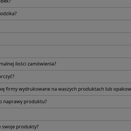
óbek?
rodzika?
alnej ilości zamówienia?
arczyć?
wę firmy wydrukowane na waszych produktach lub opakow
do naprawy produktu?
e swoje produkty?