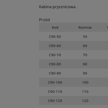
Kabina prysznicowa.
Przód
Kod
Rozmiar
C90-50
50
C90-60
60
C90-70
70
C90-80
80
C90-90
90
C90-100
100
C90-110
110
C90-120
120