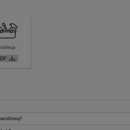
nstalacja
 handlową?