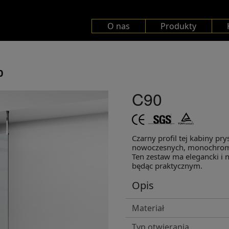
O nas
Produkty
0
C90
Czarny profil tej kabiny pr
nowoczesnych, monochroma
Ten zestaw ma elegancki i
będąc praktycznym.
Opis
Materiał
Typ otwierania