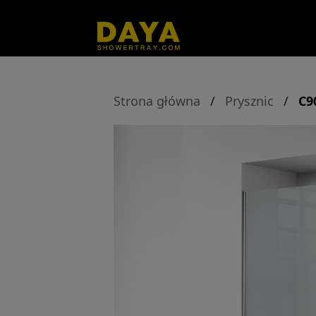
Strona główna
/
Prysznic
/
C9