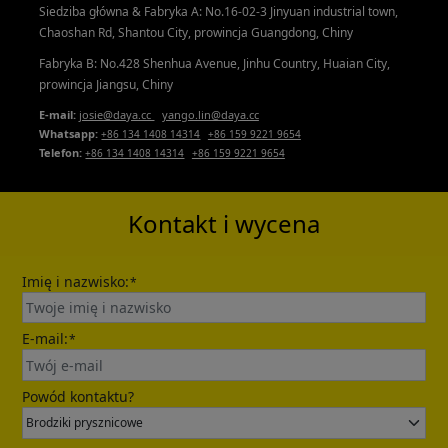
Siedziba główna & Fabryka A: No.16-02-3 Jinyuan industrial town,
Chaoshan Rd, Shantou City, prowincja Guangdong, Chiny
Fabryka B: No.428 Shenhua Avenue, Jinhu Country, Huaian City,
prowincja Jiangsu, Chiny
E-mail:
josie@daya.cc
yango.lin@daya.cc
Whatsapp:
+86 134 1408 14314
+86 159 9221 9654
Telefon:
+86 134 1408 14314
+86 159 9221 9654
Kontakt i wycena
Imię i nazwisko:
*
E-mail:
*
Powód kontaktu?