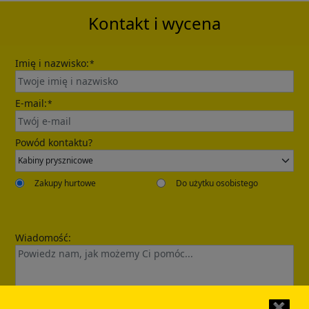
Kontakt i wycena
Imię i nazwisko:
*
E-mail:
*
Powód kontaktu?
Zakupy hurtowe
Do użytku osobistego
Wiadomość:
✖