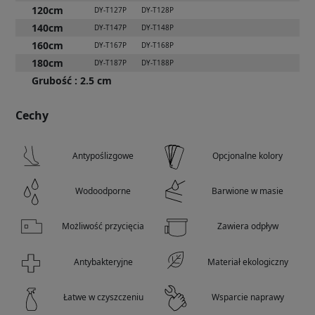
120cm
DY-T127P
DY-T128P
140cm
DY-T147P
DY-T148P
160cm
DY-T167P
DY-T168P
180cm
DY-T187P
DY-T188P
Grubość
:
2.5 cm
Cechy
Antypoślizgowe
Opcjonalne kolory
Wodoodporne
Barwione w masie
Możliwość przycięcia
Zawiera odpływ
Antybakteryjne
Materiał ekologiczny
Łatwe w czyszczeniu
Wsparcie naprawy