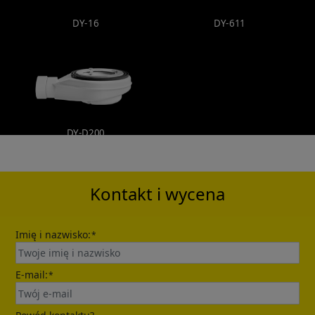
DY-16
DY-611
DY-D200
Kontakt i wycena
Imię i nazwisko:
*
E-mail:
*