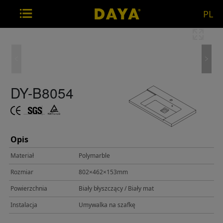
PL
DY-B8054
Opis
Materiał
Polymarble
Rozmiar
802×462×153mm
Powierzchnia
Biały błyszczący / Biały mat
Instalacja
Umywalka na szafkę