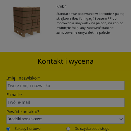
Krok 4
Standardowe pakowanie w kartonie z paletą
Get Catalogue
sklejkową (bez fumigacji) i pasem PP do
mocowania umywalek na palecie, na koniec
owinięcie folią, aby zapewnić stabilne
zamocowanie umywalek na palecie.
Please leave your contact information,the
catalogue will be sent to your mailbox
automatically.
Kontakt i wycena
Imię i nazwisko:
*
E-mail:
*
Send
Powód kontaktu?
Zakupy hurtowe
Do użytku osobistego