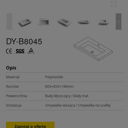
DY-B8045
Opis
Materiał
Polymarble
Rozmiar
803×453×140mm
Powierzchnia
Biały błyszczący / Biały mat
Instalacja
Umywalka wisząca / Umywalka na szafkę
Zapytaj o ofertę