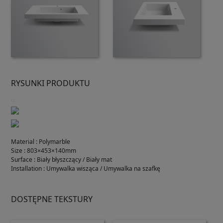
RYSUNKI PRODUKTU
Material
:
Polymarble
Size
:
803×453×140mm
Surface
:
Biały błyszczący / Biały mat
Installation
:
Umywalka wisząca / Umywalka na szafkę
DOSTĘPNE TEKSTURY