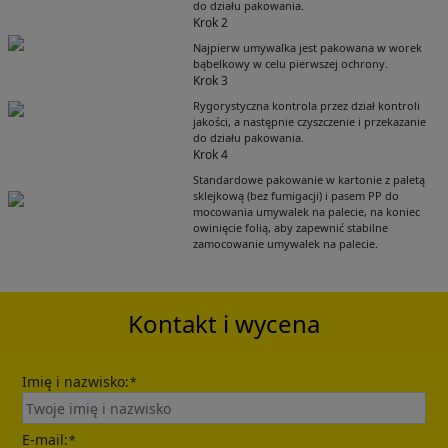
do działu pakowania.
Krok 2
Najpierw umywalka jest pakowana w worek
bąbelkowy w celu pierwszej ochrony.
Krok 3
Rygorystyczna kontrola przez dział kontroli
jakości, a następnie czyszczenie i przekazanie
do działu pakowania.
Krok 4
Get Catalogue
Standardowe pakowanie w kartonie z paletą
sklejkową (bez fumigacji) i pasem PP do
mocowania umywalek na palecie, na koniec
owinięcie folią, aby zapewnić stabilne
Please leave your contact information,the
zamocowanie umywalek na palecie.
catalogue will be sent to your mailbox
automatically.
Kontakt i wycena
Imię i nazwisko:
*
E-mail:
*
Send