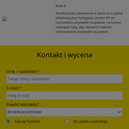
Krok 4
Get Catalogue
Standardowe pakowanie w kartonie z paletą
sklejkową (bez fumigacji) i pasem PP do
mocowania umywalek na palecie, na koniec
owinięcie folią, aby zapewnić stabilne
Please leave your contact information,the
zamocowanie umywalek na palecie.
catalogue will be sent to your mailbox
automatically.
Kontakt i wycena
Imię i nazwisko:
*
E-mail:
*
Send
Powód kontaktu?
Zakupy hurtowe
Do użytku osobistego