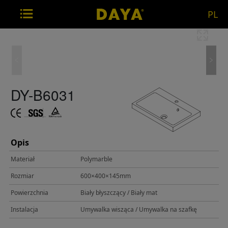
PL
DY-B6031
Opis
Materiał
Polymarble
Rozmiar
600×400×145mm
Powierzchnia
Biały błyszczący / Biały mat
Instalacja
Umywalka wisząca / Umywalka na szafkę