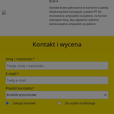
Krok 4
Get Catalogue
Standardowe pakowanie w kartonie z paletą
sklejkową (bez fumigacji) i pasem PP do
mocowania umywalek na palecie, na koniec
owinięcie folią, aby zapewnić stabilne
Please leave your contact information,the
zamocowanie umywalek na palecie.
catalogue will be sent to your mailbox
automatically.
Kontakt i wycena
Imię i nazwisko:
*
E-mail:
*
Send
Powód kontaktu?
Zakupy hurtowe
Do użytku osobistego