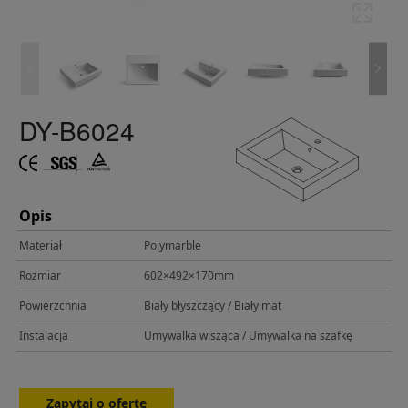
DY-B6024
Opis
Materiał
Polymarble
Rozmiar
602×492×170mm
Powierzchnia
Biały błyszczący / Biały mat
Instalacja
Umywalka wisząca / Umywalka na szafkę
Zapytaj o ofertę