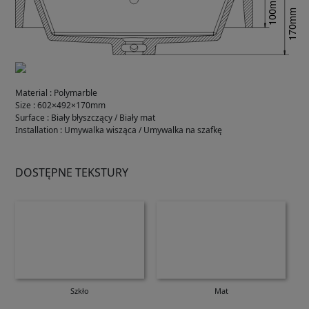
Material
:
Polymarble
Size
:
602×492×170mm
Surface
:
Biały błyszczący / Biały mat
Installation
:
Umywalka wisząca / Umywalka na szafkę
DOSTĘPNE TEKSTURY
Szkło
Mat