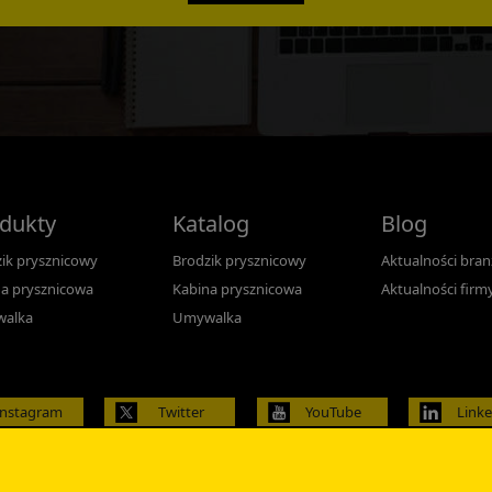
dukty
Katalog
Blog
ik prysznicowy
Brodzik prysznicowy
Aktualności bra
a prysznicowa
Kabina prysznicowa
Aktualności firm
alka
Umywalka
Instagram
Twitter
YouTube
Link