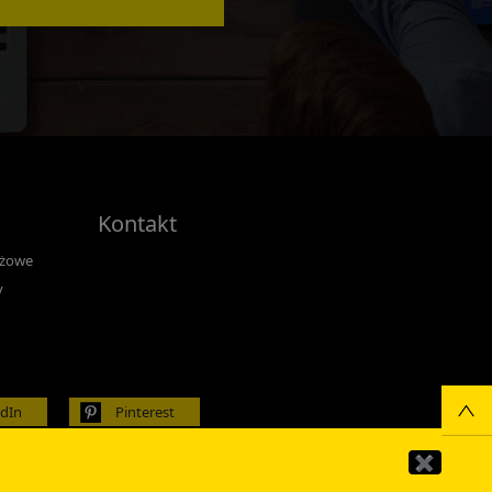
Kontakt
nżowe
y
edIn
Pinterest
✖