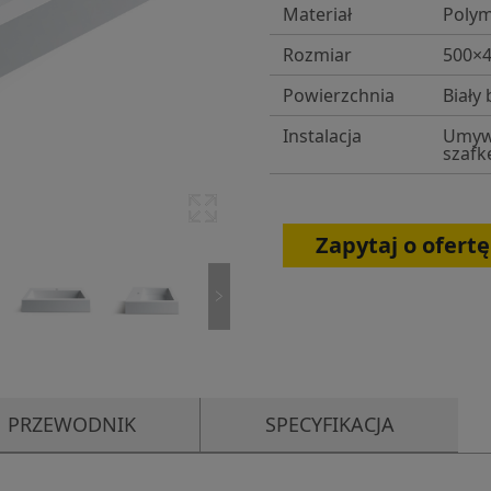
Materiał
Polym
Rozmiar
500×
Powierzchnia
Biały 
Instalacja
Umywa
szafk
Zapytaj o ofertę
PRZEWODNIK
SPECYFIKACJA