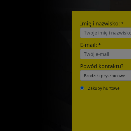
E-mail:
Imię i nazwisko:
*
E-mail:
*
Powód kontaktu?
Zakupy hurtowe