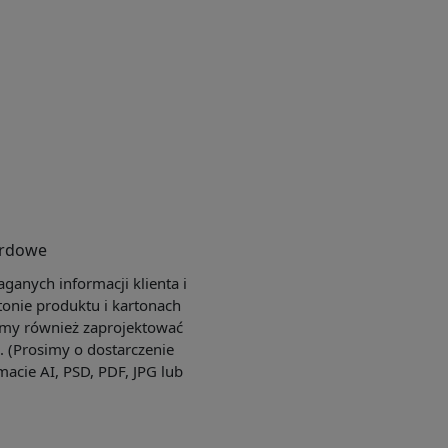
ardowe
anych informacji klienta i
tonie produktu i kartonach
my również zaprojektować
e. (Prosimy o dostarczenie
macie AI, PSD, PDF, JPG lub