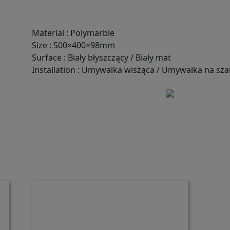
Material
:
Polymarble
Size
:
500×400×98mm
Surface
:
Biały błyszczący / Biały mat
Installation
:
Umywalka wisząca / Umywalka na sza