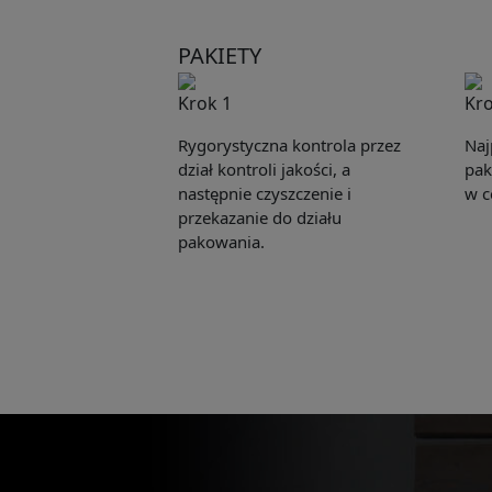
PAKIETY
Krok 1
Kro
Rygorystyczna kontrola przez
Naj
dział kontroli jakości, a
pak
następnie czyszczenie i
w c
przekazanie do działu
pakowania.
Pleas
to yo
Name: