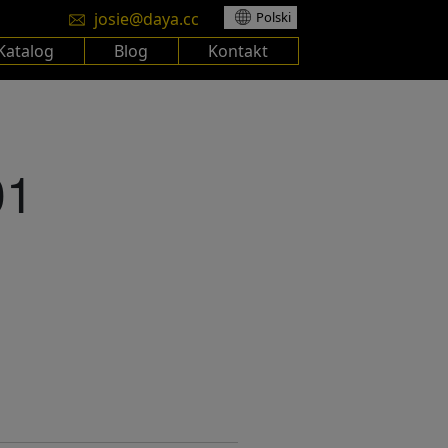
josie@daya.cc
Polski
Katalog
Blog
Kontakt
01