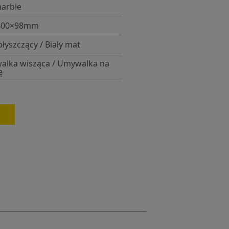
arble
400×98mm
błyszczący / Biały mat
lka wisząca / Umywalka na
ę