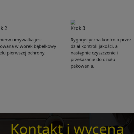
k 2
Krok 3
pierw umywalka jest
Rygorystyczna kontrola przez
owana w worek bąbelkowy
dział kontroli jakości, a
elu pierwszej ochrony.
następnie czyszczenie i
przekazanie do działu
Get Catalogue
pakowania.
e leave your contact information,the catalogue will b
ur mailbox automatically.
*
Kontakt i wycena