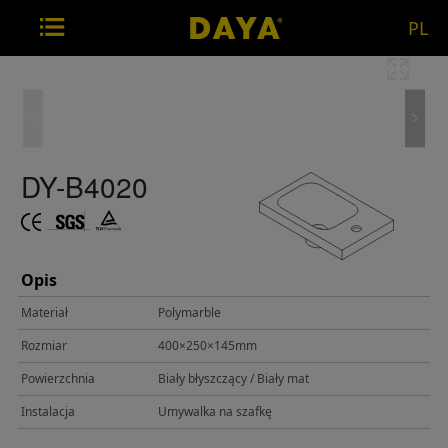
PL
DY-B4020
Opis
Materiał
Polymarble
Rozmiar
400×250×145mm
Powierzchnia
Biały błyszczący / Biały mat
Instalacja
Umywalka na szafkę