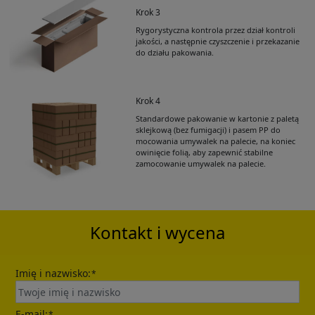
Krok 3
Rygorystyczna kontrola przez dział kontroli
jakości, a następnie czyszczenie i przekazanie
do działu pakowania.
Krok 4
Standardowe pakowanie w kartonie z paletą
Get Catalogue
sklejkową (bez fumigacji) i pasem PP do
mocowania umywalek na palecie, na koniec
owinięcie folią, aby zapewnić stabilne
zamocowanie umywalek na palecie.
Please leave your contact information,the
catalogue will be sent to your mailbox
automatically.
Kontakt i wycena
Imię i nazwisko:
*
E-mail:
*