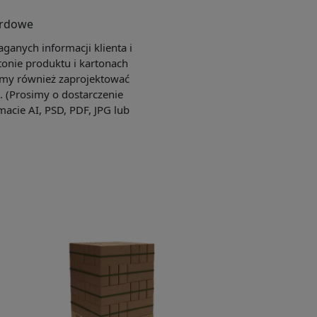
ardowe
anych informacji klienta i
tonie produktu i kartonach
my również zaprojektować
e. (Prosimy o dostarczenie
macie AI, PSD, PDF, JPG lub