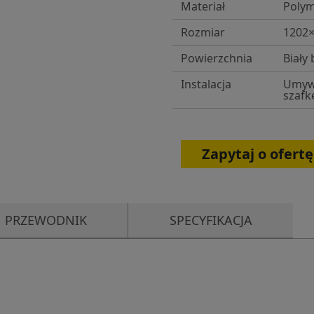
Materiał
Polym
Rozmiar
1202
Powierzchnia
Biały 
Instalacja
Umywa
szafk
Zapytaj o ofertę
PRZEWODNIK
SPECYFIKACJA