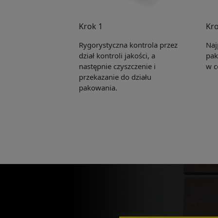
Krok 1
Kro
Rygorystyczna kontrola przez
Naj
dział kontroli jakości, a
pak
następnie czyszczenie i
w c
przekazanie do działu
pakowania.
Pleas
to yo
Name:
E-mail: