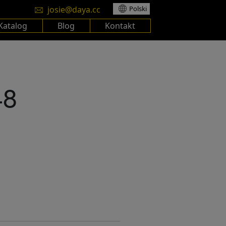
josie@daya.cc
Polski
Katalog
Blog
Kontakt
48