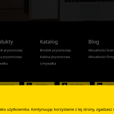
dukty
Katalog
Blog
ik prysznicowy
Brodzik prysznicowy
Aktualności bra
a prysznicowa
Kabina prysznicowa
Aktualności firm
alka
Umywalka
Instagram
Twitter
YouTube
Link
 użytkownika. Kontynuując korzystanie z tej strony, zgadzasz si