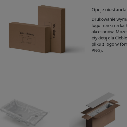
Opcje niestand
Drukowanie wymag
logo marki na kar
akcesoriów. Może
etykietę dla Ciebi
pliku z logo w for
PNG).