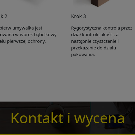
k 2
Krok 3
pierw umywalka jest
Rygorystyczna kontrola przez
owana w worek bąbelkowy
dział kontroli jakości, a
elu pierwszej ochrony.
następnie czyszczenie i
przekazanie do działu
Get Catalogue
pakowania.
e leave your contact information,the catalogue will b
ur mailbox automatically.
*
Kontakt i wycena
*