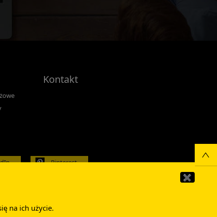
Kontakt
nżowe
y
edIn
Pinterest
✖
ę na ich użycie.