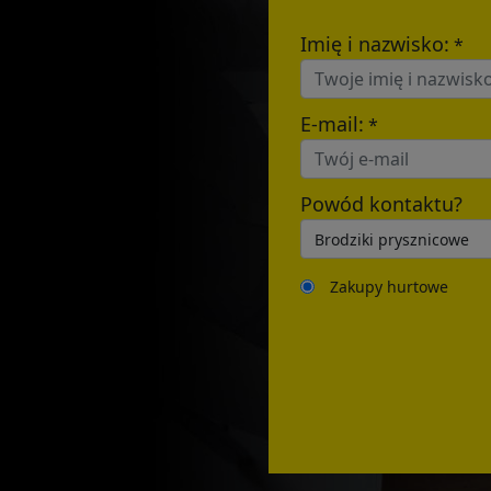
Imię i nazwisko:
*
E-mail:
*
Powód kontaktu?
Zakupy hurtowe