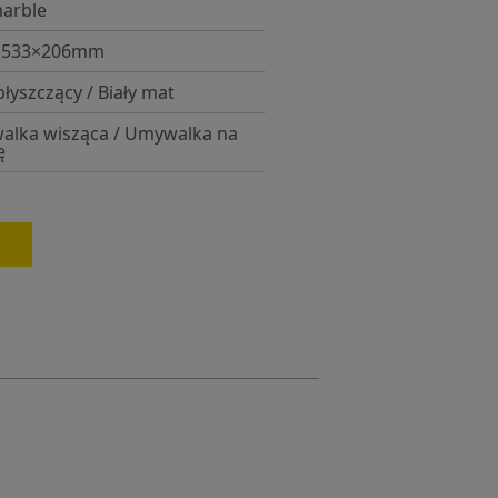
arble
×533×206mm
błyszczący / Biały mat
lka wisząca / Umywalka na
ę