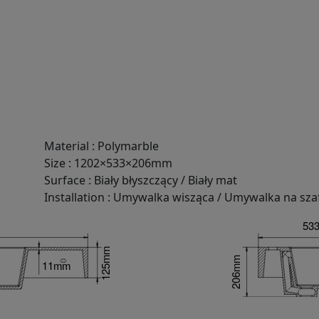
Material
:
Polymarble
Size
:
1202×533×206mm
Surface
:
Biały błyszczący / Biały mat
Installation
:
Umywalka wisząca / Umywalka na sza