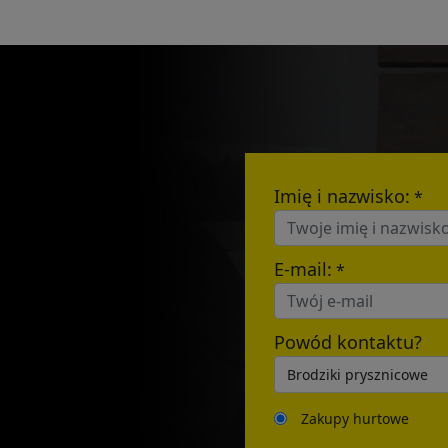
Name:
E-mail:
Imię i nazwisko:
*
E-mail:
*
Powód kontaktu?
Zakupy hurtowe