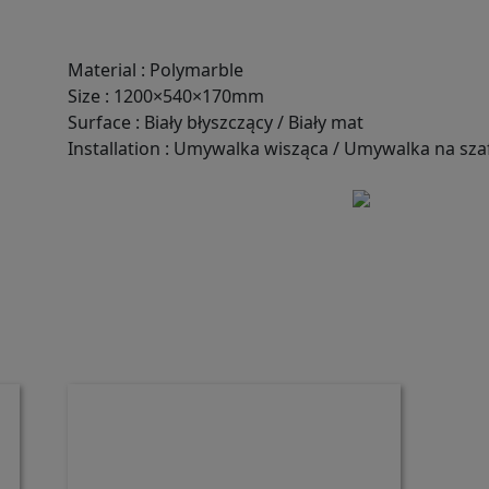
Material
:
Polymarble
Size
:
1200×540×170mm
Surface
:
Biały błyszczący / Biały mat
Installation
:
Umywalka wisząca / Umywalka na sza