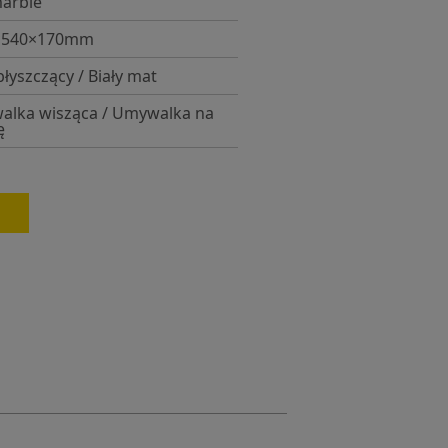
arble
×540×170mm
błyszczący / Biały mat
lka wisząca / Umywalka na
ę