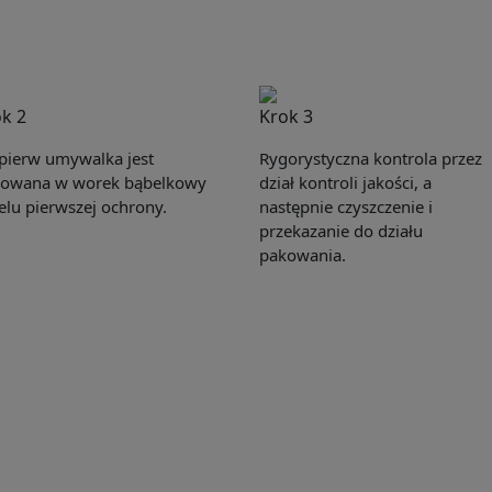
k 2
Krok 3
pierw umywalka jest
Rygorystyczna kontrola przez
owana w worek bąbelkowy
dział kontroli jakości, a
elu pierwszej ochrony.
następnie czyszczenie i
przekazanie do działu
pakowania.
Get Catalogue
e leave your contact information,the catalogue will b
ur mailbox automatically.