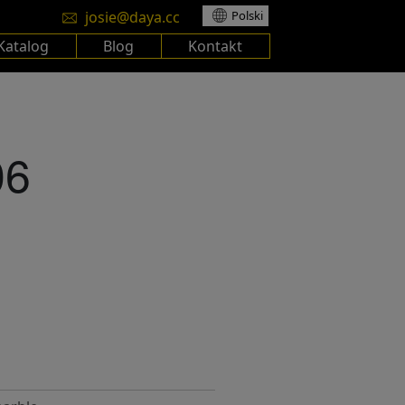
josie@daya.cc
Polski
Katalog
Blog
Kontakt
06