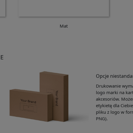
Mat
E
Opcje niestand
Drukowanie wymag
logo marki na kar
akcesoriów. Może
etykietę dla Ciebi
pliku z logo w for
PNG).