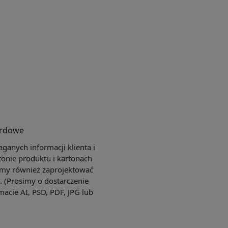
ardowe
anych informacji klienta i
tonie produktu i kartonach
my również zaprojektować
e. (Prosimy o dostarczenie
macie AI, PSD, PDF, JPG lub