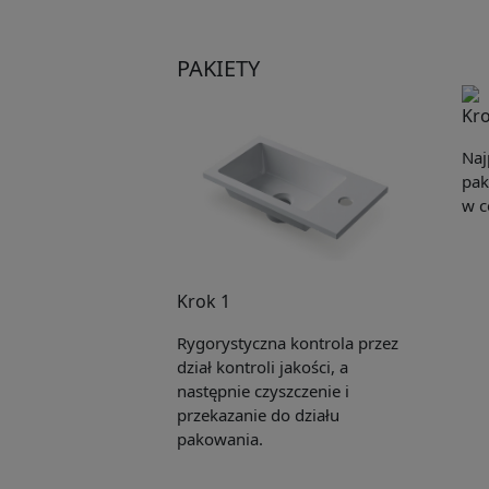
PAKIETY
Kro
Naj
pak
w c
Krok 1
Rygorystyczna kontrola przez
dział kontroli jakości, a
następnie czyszczenie i
przekazanie do działu
pakowania.
Pleas
to yo