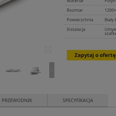
Materiał
Polym
Rozmiar
1200
Powierzchnia
Biały 
Instalacja
Umywa
szafk
Zapytaj o ofertę
PRZEWODNIK
SPECYFIKACJA