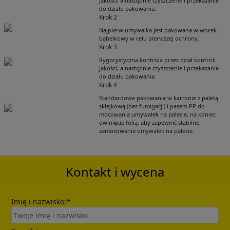
jakości, a następnie czyszczenie i przekazanie
do działu pakowania.
Krok 2
Najpierw umywalka jest pakowana w worek
bąbelkowy w celu pierwszej ochrony.
Krok 3
Rygorystyczna kontrola przez dział kontroli
jakości, a następnie czyszczenie i przekazanie
do działu pakowania.
Krok 4
Get Catalogue
Standardowe pakowanie w kartonie z paletą
sklejkową (bez fumigacji) i pasem PP do
mocowania umywalek na palecie, na koniec
owinięcie folią, aby zapewnić stabilne
Please leave your contact information,the
zamocowanie umywalek na palecie.
catalogue will be sent to your mailbox
automatically.
Kontakt i wycena
Imię i nazwisko:
*