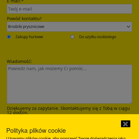
E-mail:
*
Send
Powód kontaktu?
Zakupy hurtowe
Do użytku osobistego
Wiadomość:
Confirmed
Dziękujemy za zapytanie. Skontaktujemy się z Tobą w ciągu
12 godzin.
Wyślij
✖
Polityka plików cookie
Używamy plików cookie, aby poprawić Twoje doświadczenia jako