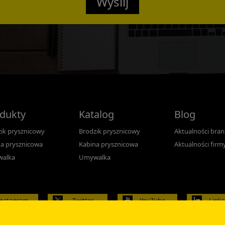
Wyślij
dukty
Katalog
Blog
ik prysznicowy
Brodzik prysznicowy
Aktualności bra
a prysznicowa
Kabina prysznicowa
Aktualności firm
alka
Umywalka
Instagram
Twitter
YouTube
Link