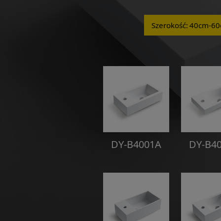
Szerokość: 40cm-6
DY-B4001A
DY-B4