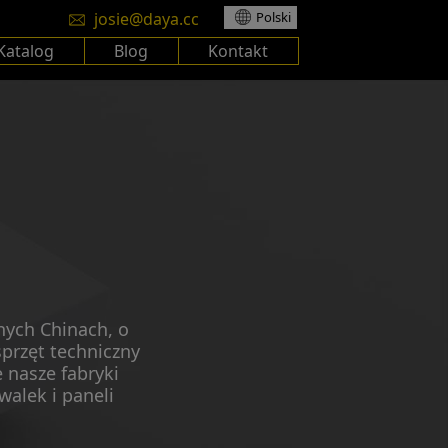
josie@daya.cc
Polski
Katalog
Blog
Kontakt
nych Chinach, o
przęt techniczny
 nasze fabryki
alek i paneli