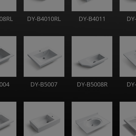
08RL
DY-B4010RL
DY-B4011
DY
004
DY-B5007
DY-B5008R
DY