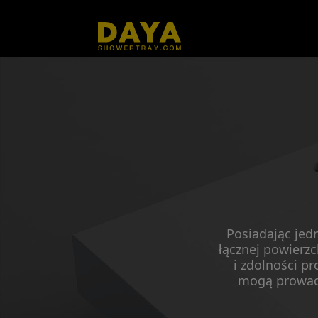
Posiadając jed
łącznej powierz
i zdolności p
mogą prowadz