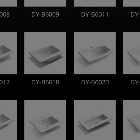
008
DY-B6009
DY-B6011
DY
017
DY-B6018
DY-B6020
DY