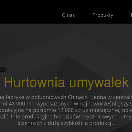
O nas
Produkty
Hurtownia umywalek
ną fabrykę w południowych Chinach i jedną w central
chni 48 000 m², wyposażonych w najnowocześniejszy s
rodukcyjne na poziomie 12 000 sztuk miesięcznie, obie
ić linie produkcyjne brodzików prysznicowych, umyw
ściennych z dużą szybkością produkcji.