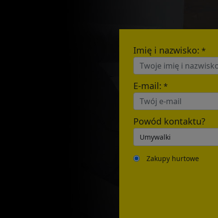
Imię i nazwisko:
*
E-mail:
*
Powód kontaktu?
Zakupy hurtowe