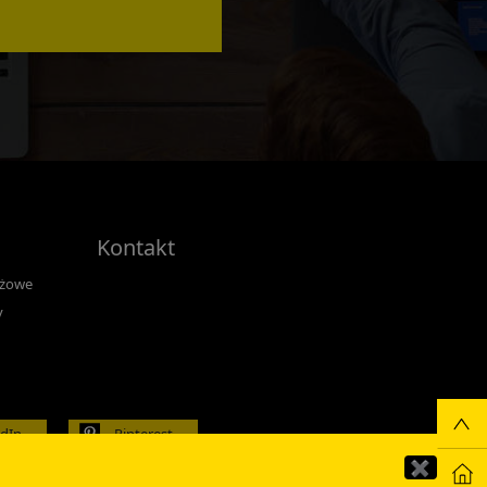
Kontakt
nżowe
y
edIn
Pinterest
✖