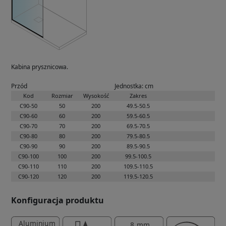
Kabina prysznicowa.
Przód
Jednostka: cm
Kod
Rozmiar
Wysokość
Zakres
C90-50
50
200
49.5-50.5
C90-60
60
200
59.5-60.5
C90-70
70
200
69.5-70.5
C90-80
80
200
79.5-80.5
C90-90
90
200
89.5-90.5
C90-100
100
200
99.5-100.5
C90-110
110
200
109.5-110.5
C90-120
120
200
119.5-120.5
Konfiguracja produktu