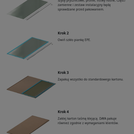
Szyby prysznicowe, profile, listwy nośne, części
zamienne i zestaw instalacyjny będą
sprawdzane przed pakowaniem.
Krok 2
Owiń szkło pianką EPE.
Krok 3
Zapakuj wszystko do standardowego kartonu.
Krok 4
Zaklej karton taśmą klejącą. DAYA pakuje
również zgodnie z wymaganiami klientów.