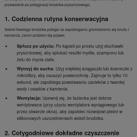
przewodnik po pielęgnacji brodzika prysznicowego.
1. Codzienna rutyna konserwacyjna
Sekret trwałego brodzika polega na zapobieganiu gromadzeniu się brudu i
kamienia, zanim problem się pojawi:
Spłucz po użyciu:
Po kąpieli po prostu użyj słuchawki
prysznicowej, aby spłukać resztki mydła, szamponu lub
żelu do mycia ciała.
Wytrzyj do sucha:
Użyj miękkiej ściągaczki lub ściereczki z
mikrofibry, aby osuszyć powierzchnię. Zajmuje to tylko 10
sekund, ale zapobiega powstawaniu zacieków z twardej
wody i osadów z kamienia.
Wentylacja:
Upewnij się, że łazienka jest dobrze
wentylowana (przy użyciu wentylatora wyciągowego lub
przez otwarcie okna), aby zapobiec rozwojowi pleśni w
silikonowych uszczelnieniach wokół brodzika.
2. Cotygodniowe dokładne czyszczenie