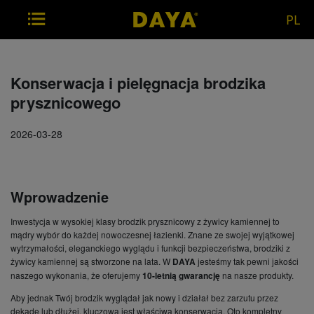
PL
Konserwacja i pielęgnacja brodzika
prysznicowego
2026-03-28
Wprowadzenie
Inwestycja w wysokiej klasy brodzik prysznicowy z żywicy kamiennej to
mądry wybór do każdej nowoczesnej łazienki. Znane ze swojej wyjątkowej
wytrzymałości, eleganckiego wyglądu i funkcji bezpieczeństwa, brodziki z
żywicy kamiennej są stworzone na lata. W
DAYA
jesteśmy tak pewni jakości
naszego wykonania, że oferujemy
10-letnią gwarancję
na nasze produkty.
Aby jednak Twój brodzik wyglądał jak nowy i działał bez zarzutu przez
dekadę lub dłużej, kluczowa jest właściwa konserwacja. Oto kompletny