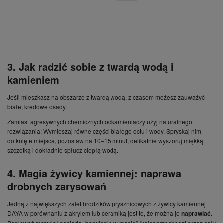
3. Jak radzić sobie z twardą wodą i
kamieniem
Jeśli mieszkasz na obszarze z twardą wodą, z czasem możesz zauważyć
białe, kredowe osady.
Zamiast agresywnych chemicznych odkamieniaczy użyj naturalnego
rozwiązania: Wymieszaj równe części białego octu i wody. Spryskaj nim
dotknięte miejsca, pozostaw na 10–15 minut, delikatnie wyszoruj miękką
szczotką i dokładnie spłucz ciepłą wodą.
4. Magia żywicy kamiennej: naprawa
drobnych zarysowań
Jedną z największych zalet brodzików prysznicowych z żywicy kamiennej
DAYA w porównaniu z akrylem lub ceramiką jest to, że można je
naprawiać
.
Ponieważ materiał posiada „barwienie w masie” (kolor przechodzi przez cały