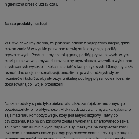
higieniczna przez dłuższy czas.
Nasze produkty i usługi
W DAYA chwalimy się tym, że jesteśmy jednym z najlepszych miejsc, gdzie
można znaleźć wszystkie potrzebne rozwiązania dotyczące podłóg
prysznicowych. Produkujemy szeroką gamę podłóg prysznicowych, w tym
miski podstawowe, umywalki oraz kabiny prysznicowe, wszystkie wykonane
z tych samych wysokiej jakości materiałów kompozytowych. Oferujemy także
różnorodne opcje personalizacji, umożliwiając wybór różnych stylów,
rozmiarów i kolorów, aby stworzyć unikalną podłogę prysznicową, idealnie
dopasowaną do Twojej przestrzeni.
Nasze produkty są nie tylko piękne, ale także zaprojektowane z myślą o
bezpieczeństwie i praktyczności. Miska podstawowa i umywalka wykonane
są z materiału kompozytowego, który jest antypoślizgowy i łatwy do
czyszczenia. Kabina prysznicowa została wykonana z hartowanego szkła i
solidnych ram aluminiowych, zapewniając maksymalne bezpieczeństwo i
trwałość. Dodatkowo nasze podłogi prysznicowe charakteryzują się długim
okresem ważności, co gwarantuje, że maksymalnie wykorzystasz swoją