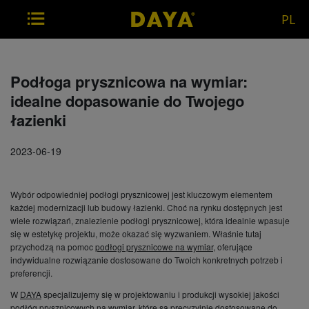
PL
Podłoga prysznicowa na wymiar:
idealne dopasowanie do Twojego
łazienki
2023-06-19
Wybór odpowiedniej podłogi prysznicowej jest kluczowym elementem
każdej modernizacji lub budowy łazienki. Choć na rynku dostępnych jest
wiele rozwiązań, znalezienie podłogi prysznicowej, która idealnie wpasuje
się w estetykę projektu, może okazać się wyzwaniem. Właśnie tutaj
przychodzą na pomoc
podłogi prysznicowe na wymiar
, oferujące
indywidualne rozwiązanie dostosowane do Twoich konkretnych potrzeb i
preferencji.
W
DAYA
specjalizujemy się w projektowaniu i produkcji wysokiej jakości
podłóg prysznicowych na wymiar, które są precyzyjnie dostosowane do