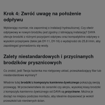
Krok 4: Zwróć uwagę na położenie
odpływu
Wybierając rozmiar, nie zapominaj o instalacji hydraulicznej. Czy otwór
odpływowy w nowym brodziku jest zgodny z istniejącą instalacją? DAYA
oferuje brodziki z różnymi pozycjami odpływu oraz kompatybilne odpływy o
wysokim przepływie (takie jak
DY-11
, DY-16) o wydajności do 25,8 l/min, aby
zapobiegać gromadzeniu się wody.
Zalety niestandardowych i przycinanych
brodzików prysznicowych
Co zrobić, jeśli Twoja łazienka ma nietypowy układ, przeszkadzający filar lub
niestandardowe wymiary?
Właśnie tutaj
brodziki z kompozytu kamienno-żywicznego
pokazują swoją
przewagę. W przeciwieństwie do ceramiki czy akrylu, wysokiej klasy brodziki
z kompozytu kamienno-żywicznego od DAYA są
przycinane
. Można je
dociąć na miejscu podczas montażu, aby idealnie dopasować je wokół
przeszkód lub nierównych ścian.