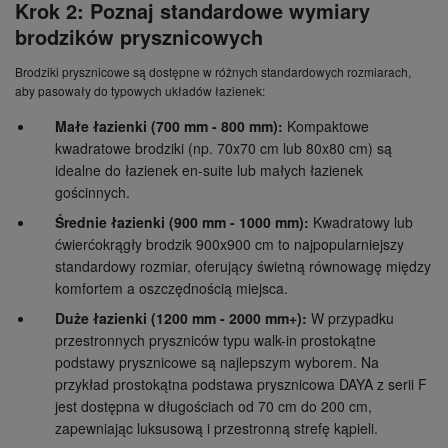
Krok 2: Poznaj standardowe wymiary
brodzików prysznicowych
Brodziki prysznicowe są dostępne w różnych standardowych rozmiarach,
aby pasowały do typowych układów łazienek:
Małe łazienki (700 mm - 800 mm):
Kompaktowe
kwadratowe brodziki (np. 70x70 cm lub 80x80 cm) są
idealne do łazienek en-suite lub małych łazienek
gościnnych.
Średnie łazienki (900 mm - 1000 mm):
Kwadratowy lub
ćwierćokrągły brodzik 900x900 cm to najpopularniejszy
standardowy rozmiar, oferujący świetną równowagę między
komfortem a oszczędnością miejsca.
Duże łazienki (1200 mm - 2000 mm+):
W przypadku
przestronnych pryszniców typu walk-in prostokątne
podstawy prysznicowe są najlepszym wyborem. Na
przykład
prostokątna podstawa prysznicowa DAYA z serii F
jest dostępna w długościach od 70 cm do 200 cm,
zapewniając luksusową i przestronną strefę kąpieli.