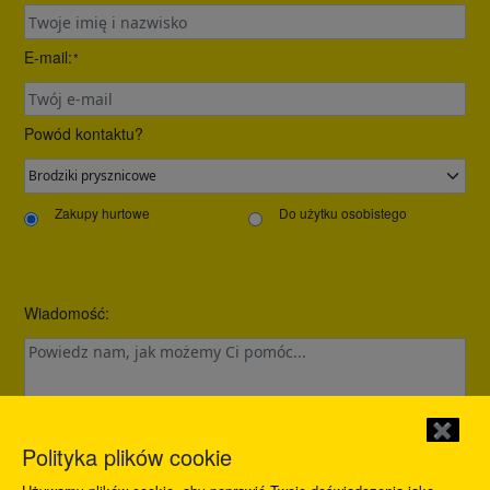
E-mail:
*
Powód kontaktu?
Zakupy hurtowe
Do użytku osobistego
Wiadomość:
✖
Polityka plików cookie