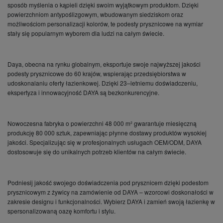
sposób myślenia o kąpieli dzięki swoim wyjątkowym produktom. Dzięki
powierzchniom antypoślizgowym, wbudowanym siedziskom oraz
możliwościom personalizacji kolorów, te podesty prysznicowe na wymiar
stały się popularnym wyborem dla ludzi na całym świecie.
Daya, obecna na rynku globalnym, eksportuje swoje najwyższej jakości
podesty prysznicowe do 60 krajów, wspierając przedsiębiorstwa w
udoskonalaniu oferty łazienkowej. Dzięki 23–letniemu doświadczeniu,
ekspertyza i innowacyjność DAYA są bezkonkurencyjne.
Nowoczesna fabryka o powierzchni 48 000 m² gwarantuje miesięczną
produkcję 80 000 sztuk, zapewniając płynne dostawy produktów wysokiej
jakości. Specjalizując się w profesjonalnych usługach OEM/ODM, DAYA
dostosowuje się do unikalnych potrzeb klientów na całym świecie.
Podniesij jakość swojego doświadczenia pod prysznicem dzięki podestom
prysznicowym z żywicy na zamówienie od DAYA – wzorcowi doskonałości w
zakresie designu i funkcjonalności. Wybierz DAYA i zamień swoją łazienkę w
spersonalizowaną oazę komfortu i stylu.