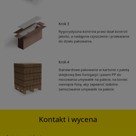
Krok 3
Rygorystyczna kontrola przez dział kontroli
jakości, a następnie czyszczenie i przekazanie
do działu pakowania.
Krok 4
Standardowe pakowanie w kartonie z paletą
Get Catalogue
sklejkową (bez fumigacji) i pasem PP do
mocowania umywalek na palecie, na koniec
owinięcie folią, aby zapewnić stabilne
zamocowanie umywalek na palecie.
Please leave your contact information,the
catalogue will be sent to your mailbox
automatically.
Kontakt i wycena