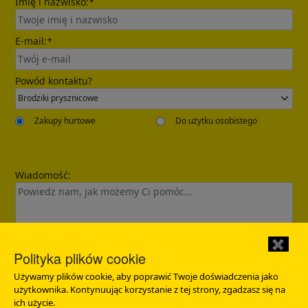
Imię i nazwisko:
*
E-mail:
*
Send
Powód kontaktu?
Zakupy hurtowe
Do użytku osobistego
Wiadomość:
✖
Confirmed
Polityka plików cookie
Używamy plików cookie, aby poprawić Twoje doświadczenia jako
Dziękujemy za zapytanie. Skontaktujemy się z Tobą w ciągu
12 godzin.
użytkownika. Kontynuując korzystanie z tej strony, zgadzasz się na
ich użycie.