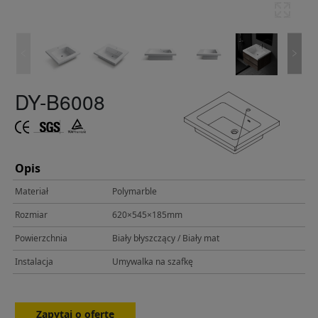
DY-B6008
Opis
Materiał
Polymarble
Rozmiar
620×545×185mm
Powierzchnia
Biały błyszczący / Biały mat
Instalacja
Umywalka na szafkę
Zapytaj o ofertę