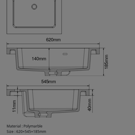
Material
:
Polymarble
Size
:
620×545×185mm