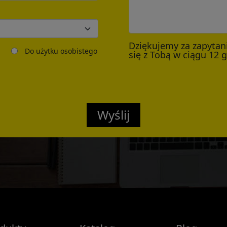
Dziękujemy za zapytan
Do użytku osobistego
się z Tobą w ciągu 12 
Wyślij
Confirmed