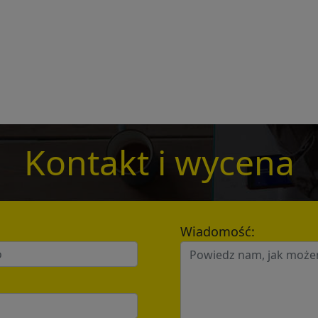
Get Catalogue
e leave your contact information,the catalogue will b
ur mailbox automatically.
*
Kontakt i wycena
*
Wiadomość:
Send