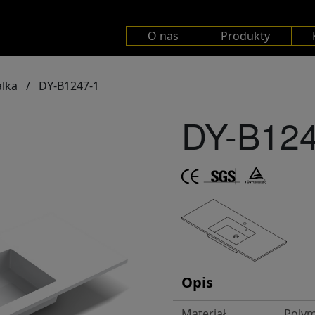
O nas
Produkty
lka
/
DY-B1247-1
DY-B124
Opis
Materiał
Polym