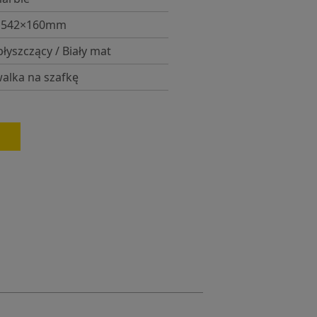
×542×160mm
błyszczący / Biały mat
lka na szafkę