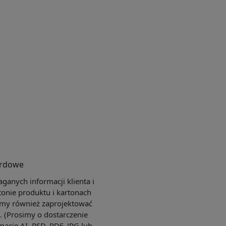
ardowe
anych informacji klienta i
tonie produktu i kartonach
my również zaprojektować
e. (Prosimy o dostarczenie
macie AI, PSD, PDF, JPG lub