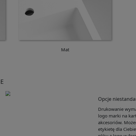
Mat
E
Opcje niestand
Drukowanie wymag
logo marki na kar
akcesoriów. Może
etykietę dla Ciebi
pliku z logo w for