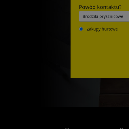
Powód kontaktu?
Zakupy hurtowe