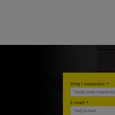
Pleas
to yo
Name:
E-mail:
Imię i nazwisko:
*
E-mail:
*