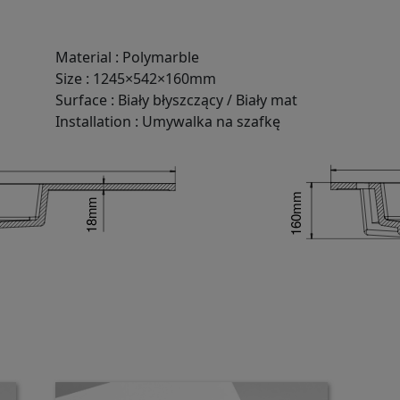
Material
:
Polymarble
Size
:
1245×542×160mm
Surface
:
Biały błyszczący / Biały mat
Installation
:
Umywalka na szafkę