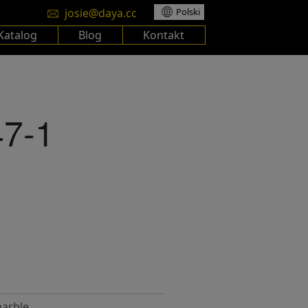
josie@daya.cc
Polski
Katalog
Blog
Kontakt
7-1
arble