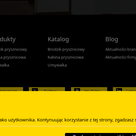
dukty
Katalog
Blog
ik prysznicowy
Brodzik prysznicowy
Aktualności bra
a prysznicowa
Kabina prysznicowa
Aktualności firm
alka
Umywalka
Instagram
Twitter
YouTube
Link
 użytkownika. Kontynuując korzystanie z tej strony, zgadzasz si