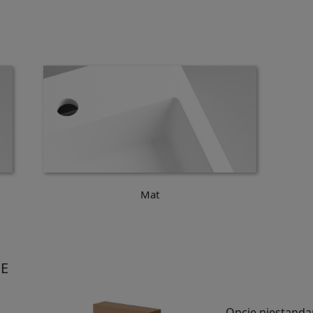
Mat
E
Opcje niestand