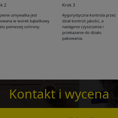
k 2
Krok 3
pierw umywalka jest
Rygorystyczna kontrola przez
owana w worek bąbelkowy
dział kontroli jakości, a
elu pierwszej ochrony.
następnie czyszczenie i
przekazanie do działu
Get Catalogue
pakowania.
e leave your contact information,the catalogue will b
ur mailbox automatically.
*
Kontakt i wycena
*