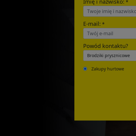
Imię i nazwisko:
*
E-mail:
*
Powód kontaktu?
Zakupy hurtowe