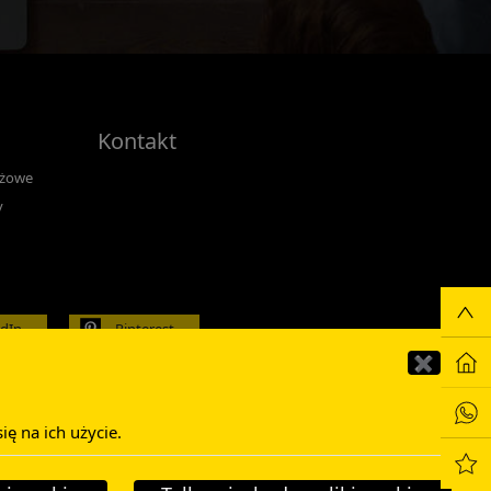
Kontakt
nżowe
y
edIn
Pinterest
✖
ę na ich użycie.