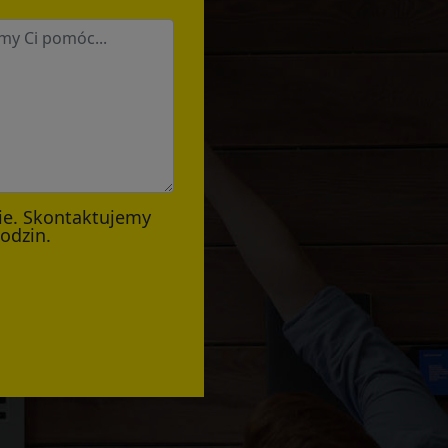
ie. Skontaktujemy
godzin.