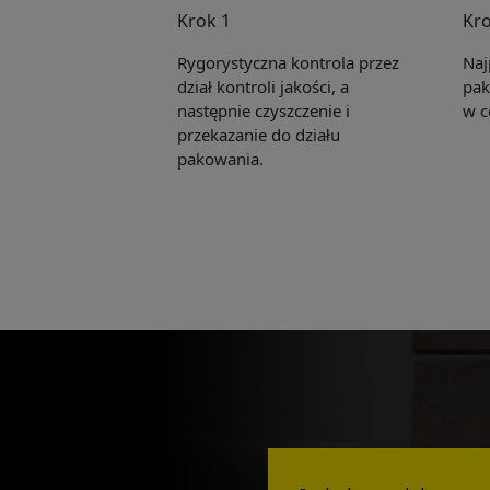
Krok 1
Kro
Rygorystyczna kontrola przez
Naj
dział kontroli jakości, a
pak
następnie czyszczenie i
w c
przekazanie do działu
pakowania.
Pleas
to yo
Name:
E-mail: