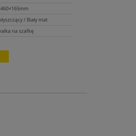
×460×165mm
błyszczący / Biały mat
lka na szafkę