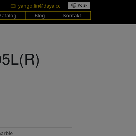
yango.lin@daya.cc
Polski
Katalog
Blog
Kontakt
5L(R)
arble