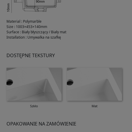
Material
:
Polymarble
Size
:
1003×453×140mm
Surface
:
Biały błyszczący / Biały mat
Installation
:
Umywalka na szafkę
DOSTĘPNE TEKSTURY
Szkło
Mat
OPAKOWANIE NA ZAMÓWIENIE