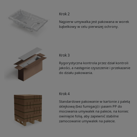
Krok 2
Najpierw umywalka jest pakowana w worek
bąbelkowy w celu pierwszej ochrony.
Krok 3
Rygorystyczna kontrola przez dział kontroli
jakości, a następnie czyszczenie i przekazanie
do działu pakowania.
Krok 4
Standardowe pakowanie w kartonie z paletą
Get Catalogue
sklejkową (bez fumigacji) i pasem PP do
mocowania umywalek na palecie, na koniec
owinięcie folią, aby zapewnić stabilne
zamocowanie umywalek na palecie.
Please leave your contact information,the
catalogue will be sent to your mailbox