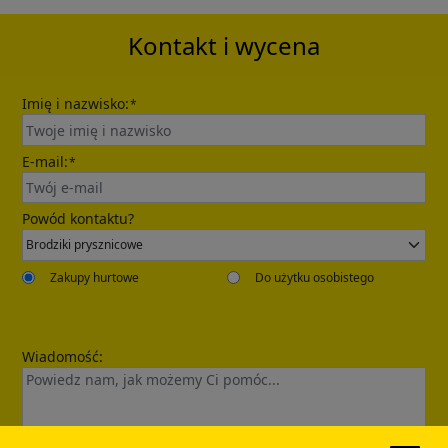
automatically.
Kontakt i wycena
Imię i nazwisko:
*
E-mail:
*
Send
Powód kontaktu?
Zakupy hurtowe
Do użytku osobistego
Wiadomość: